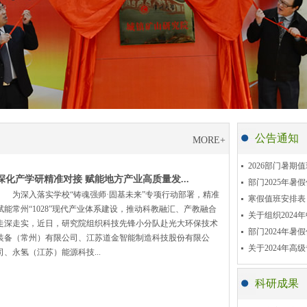
公告通知
MORE+
2026部门暑期
深化产学研精准对接 赋能地方产业高质量发...
部门2025年暑
为深入落实学校“铸魂强师·固基未来”专项行动部署，精准
寒假值班安排表
赋能常州“1028”现代产业体系建设，推动科教融汇、产教融合
关于组织2024
走深走实，近日，研究院组织科技先锋小分队赴光大环保技术
部门2024年暑
装备（常州）有限公司、江苏道金智能制造科技股份有限公
关于2024年高
司、永氢（江苏）能源科技...
科研成果