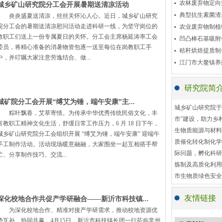
农林废弃物定向热
城乡矿山研究院分工会开展暑期送清凉活动
典型抗生素菌渣多
炎炎盛夏送清凉，丝丝关怀沁人心。近日，城乡矿山研究
院分工会的暑期送清凉慰问活动走进科研一线，为坚守岗位的
农业废弃物制植
教职工们送上一份专属夏日的关怀。分工会主席杨延涛率工会
凹凸棒石基吸附催
委员，将精心准备的消暑物资包逐一送至每位在岗教职工手
秸秆烘焙提质制备
中，并叮嘱大家注意劳逸结合、做...
江门市大鳌镇养
研究院简
城矿院分工会开展“缚艾为锤，端午安康”主...
城乡矿山研究院于
粽叶飘香，艾草寄情。为传承中华优秀传统民俗文化，丰
市”建设，助力乡
富教职工精神文化生活，舒缓日常工作压力，6 月 18 日下午，
生物质能源与材料
城乡矿山研究院分工会组织开展 “缚艾为锤，端午安康” 迎端午
质催化转化制化学
手工制作活动。活动现场暖意融融，大家围坐一起互相搭手帮
际问题，孵化科研
忙、分享制作技巧、交流...
炼制及高质化利用
市生物质绿色安全
作研究中心等科研
友情链接
深化校地合作共促产学研融合——新沂市科技镇...
建设，现有国家级人
为深化校地合作、精准对接产学研需求，推动校地资源优
人，江苏省科协青
势互补、协同共赢，4月15日，新沂市科技镇长团一行莅临常州
前，全职教职工3