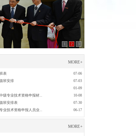
1
2
3
MORE+
值班表
07-06
假值班安排
07-03
01-09
年中级专业技术资格申报材...
10-08
假值班安排表
07-30
级专业技术资格申报人员业...
06-17
MORE+