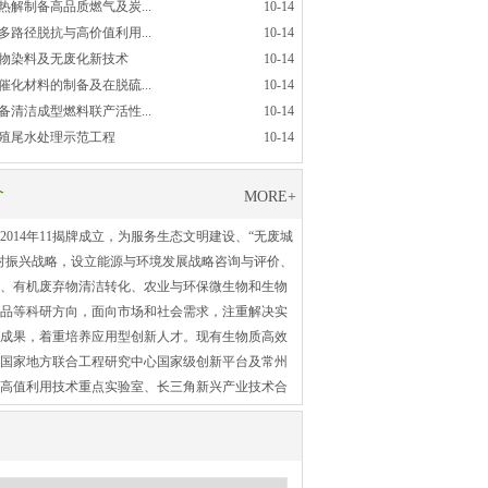
解制备高品质燃气及炭...
10-14
路径脱抗与高价值利用...
10-14
物染料及无废化新技术
10-14
化材料的制备及在脱硫...
10-14
清洁成型燃料联产活性...
10-14
殖尾水处理示范工程
10-14
介
MORE+
2014年11揭牌成立，为服务生态文明建设、“无废城
村振兴战略，设立能源与环境发展战略咨询与评价、
、有机废弃物清洁转化、农业与环保微生物和生物
品等科研方向，面向市场和社会需求，注重解决实
成果，着重培养应用型创新人才。现有生物质高效
国家地方联合工程研究中心国家级创新平台及常州
高值利用技术重点实验室、长三角新兴产业技术合
支撑平台。在中国工程院院士引领下注重人才梯队
才2人，江苏省333工程1人，江苏省“科技副总”3
年托举人才2人，江苏省“双创计划”资助1人。目
0余人，其中高职称17人。近年来主持国家自然科学